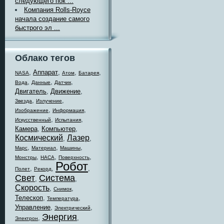
следующего пок ...
Компания Rolls-Royce
начала создание самого
быстрого эл ...
Облако тегов
,
Аппарат
,
,
,
NASA
Атом
Батарея
,
,
,
Вода
Данные
Датчик
Двигатель
,
Движение
,
,
,
Звезда
Излучение
,
,
Изображение
Информация
,
,
Искусственный
Испытания
Камера
,
Компьютер
,
Космический
Лазер
,
,
,
,
,
Марс
Материал
Машины
,
,
,
Монстры
НАСА
Поверхность
Робот
,
,
,
Полет
Рекорд
Свет
Система
,
,
Скорость
,
,
Снимок
Телескоп
,
,
Температура
Управление
,
,
Электрический
Энергия
,
,
Электрон