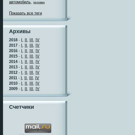
автомобиль
,
человек
Показать все теги
Архивы
2018
-
I,
II,
III,
IV
2017
-
I,
II,
III,
IV
2016
-
I,
II,
III,
IV
2015
-
I,
II,
III,
IV
2014
-
I,
II,
III,
IV
2013
-
I,
II,
III,
IV
2012
-
I,
II,
III,
IV
2011
-
I,
II,
III,
IV
2010
-
I,
II,
III,
IV
2009
-
I,
II,
III,
IV
Счетчики