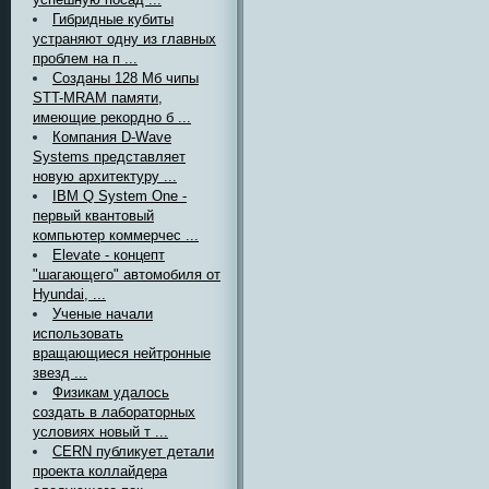
Гибридные кубиты
устраняют одну из главных
проблем на п ...
Созданы 128 Мб чипы
STT-MRAM памяти,
имеющие рекордно б ...
Компания D-Wave
Systems представляет
новую архитектуру ...
IBM Q System One -
первый квантовый
компьютер коммерчес ...
Elevate - концепт
"шагающего" автомобиля от
Hyundai, ...
Ученые начали
использовать
вращающиеся нейтронные
звезд ...
Физикам удалось
создать в лабораторных
условиях новый т ...
CERN публикует детали
проекта коллайдера