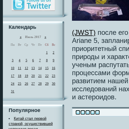
Календарь
(JWST)
после его
«
Июль 2017
»
Ariane 5, заплани
Пн
Вт
Ср
Чт
Пт
Сб
Вс
приоритетный сп
1
2
природы и характ
3
4
5
6
7
8
9
ученым распутать
10
11
12
13
14
15
16
процессами форми
17
18
19
20
21
22
23
развитием нашей
24
25
26
27
28
29
30
исследований нах
31
и астероидов.
Популярное
Китай стал первой
страной, осуществившей
успешную посад ...