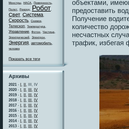
объектами, имею
,
,
,
Монстры
НАСА
Поверхность
Робот
предоставить во
,
,
,
Полет
Рекорд
Свет
Система
,
,
Получение водит
Скорость
,
,
Снимок
количество доро
Телескоп
,
,
Температура
Управление
,
,
,
Фотон
Частица
несчастных случ
,
,
Электрический
Электрон
трафик, избегая 
Энергия
,
автомобиль
,
человек
Показать все теги
Архивы
2021
-
I,
II,
III, IV
2020
-
I,
II,
III,
IV
2019
-
I,
II,
III,
IV
2018
-
I,
II,
III,
IV
2017
-
I,
II,
III,
IV
2016
-
I,
II,
III,
IV
2015
-
I,
II,
III,
IV
2014
-
I,
II,
III,
IV
2013
-
I,
II,
III,
IV