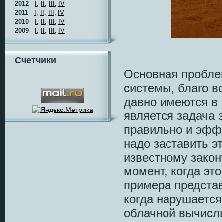
2012
-
I,
II,
III,
IV
2011
-
I,
II,
III,
IV
2010
-
I,
II,
III,
IV
2009
-
I,
II,
III,
IV
Счетчики
Основная проблем
системы, благо в
давно имеются в
является задача 
правильно и эффе
надо заставить э
известному закон
момент, когда эт
примера представ
когда нарушается
облачной вычисл