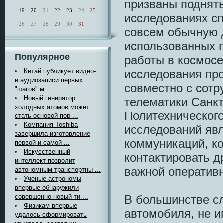
призваны поднять
19
20
21
22
23
24
25
исследованиях с
26
27
28
29
30
31
совсем обычную д
использованных п
Популярное
работы в космосе
исследования пр
Китай публикует видео-
и аудиозаписи первых
совместно с сотр
"шагов" м ...
Новый генератор
телематики Санкт
холодных атомов может
Политехнического
стать основой пор ...
Компания Toshiba
исследований явл
завершила изготовление
коммуникаций, к
первой и самой ...
Искусственный
контактировать д
интеллект позволит
важной оператив
автономным транспортны ...
Ученые-астрономы
впервые обнаружили
В большинстве сл
совершенно новый ти ...
Физикам впервые
автомобиля, не и
удалось сформировать