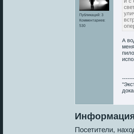
и с
све
ули
Публикаций: 3
вст
Комментариев:
опе
530
А во
меня
пило
испо
------
"Экс
дока
Информаци
Посетители, нах