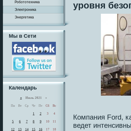
Робототехника
уровня безо
Электроника
Энергетика
Мы в Сети
Календарь
«
Июль 2021 »
Пн
Вт
Ср
Чт
Пт
Сб
Вс
1
2
3
4
Компания Ford, к
5
6
7
8
9
10
11
ведет интенсивны
12
13
14
15
16
17
18