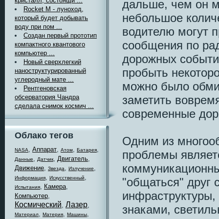
кристалл, состоящи ...
дальше, чем он м
Rocket M - луноход,
небольшое колич
который будет добывать
воду при пом ...
водителю могут 
Создан первый прототип
сообщения по ра
компактного квантового
компьютер ...
дорожных события
Новый сверхлегкий
пробыть некоторо
наноструктурированный
углеродный мате ...
можно было обми
Рентгеновская
заметить вовремя
обсерватория Чандра
сделала снимок космич ...
современные дор
Облако тегов
Одним из много
,
Аппарат
,
,
,
NASA
Атом
Батарея
проблемы являет
,
,
Двигатель
,
Данные
Датчик
коммуникационны
Движение
,
,
,
Звезда
Излучение
,
,
Информация
Искусственный
"общаться" друг 
,
Камера
,
Испытания
инфраструктуры,
Компьютер
,
Космический
Лазер
,
,
знаками, светиль
,
,
,
Материал
Материя
Машины