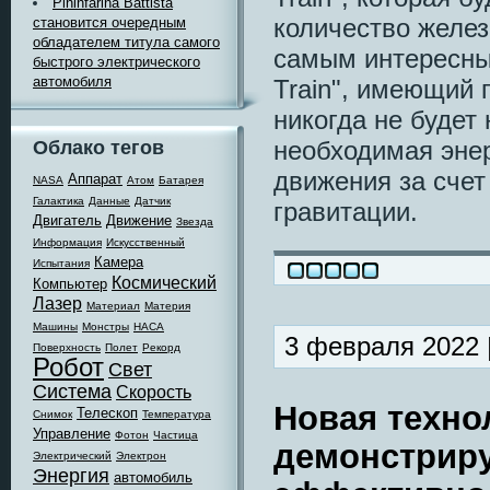
Pininfarina Battista
количество желез
становится очередным
обладателем титула самого
самым интересным 
быстрого электрического
автомобиля
Train", имеющий 
никогда не будет 
необходимая эне
Облако тегов
движения за счет
Аппарат
NASA
Атом
Батарея
Галактика
Данные
Датчик
гравитации.
Двигатель
Движение
Звезда
Информация
Искусственный
Камера
Испытания
Космический
Компьютер
Лазер
Материал
Материя
Машины
Монстры
НАСА
3 февраля 2022 
Поверхность
Полет
Рекорд
Робот
Свет
Система
Скорость
Новая техно
Телескоп
Снимок
Температура
Управление
Фотон
Частица
демонстриру
Электрический
Электрон
Энергия
автомобиль