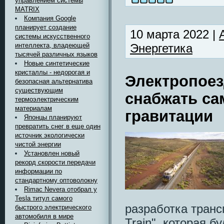
управлением системы
MATRIX
Компания Google
планирует создание
10 марта 2022 |
системы искусственного
интеллекта, владеющей
Энергетика
тысячей различных языков
Новые синтетические
кристаллы - недорогая и
Электропоезд
безопасная альтернатива
существующим
снабжать са
термоэлектрическим
материалам
гравитации
Японцы планируют
превратить снег в еще один
источник экологически
чистой энергии
Установлен новый
рекорд скорости передачи
информации по
стандартному оптоволокну
Rimac Nevera отобрал у
Tesla титул самого
разработка транс
быстрого электрического
автомобиля в мире
Train", которая 