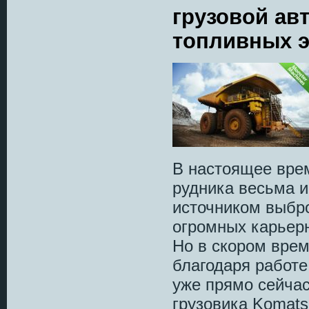
грузовой ав
топливных 
В настоящее врем
рудника весьма и
источником выбро
огромных карьер
Но в скором врем
благодаря работе
уже прямо сейча
грузовика Komats