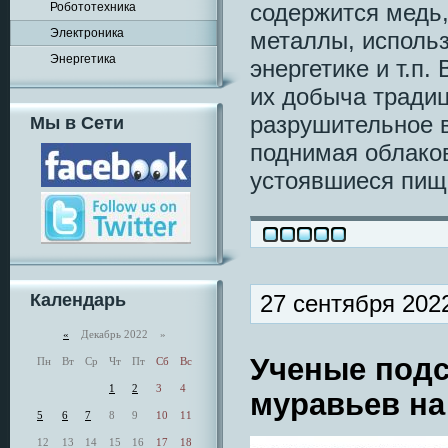
содержится медь,
Робототехника
Электроника
металлы, исполь
Энергетика
энергетике и т.п.
их добыча тради
разрушительное 
Мы в Сети
поднимая облаков
устоявшиеся пищ
Календарь
27 сентября 202
«
Декабрь 2022 »
Ученые подс
Пн
Вт
Ср
Чт
Пт
Сб
Вс
1
2
3
4
муравьев на
5
6
7
8
9
10
11
12
13
14
15
16
17
18