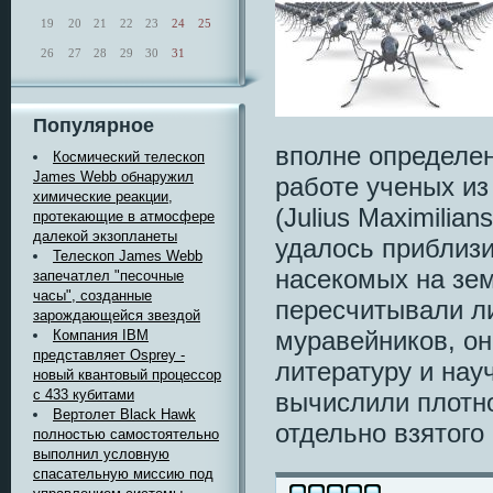
19
20
21
22
23
24
25
26
27
28
29
30
31
Популярное
вполне определен
Космический телескоп
James Webb обнаружил
работе ученых и
химические реакции,
(Julius Maximilia
протекающие в атмосфере
далекой экзопланеты
удалось приблизи
Телескоп James Webb
насекомых на зем
запечатлел "песочные
часы", созданные
пересчитывали л
зарождающейся звездой
муравейников, он
Компания IBM
представляет Osprey -
литературу и нау
новый квантовый процессор
с 433 кубитами
вычислили плотн
Вертолет Black Hawk
отдельно взятого
полностью самостоятельно
выполнил условную
спасательную миссию под