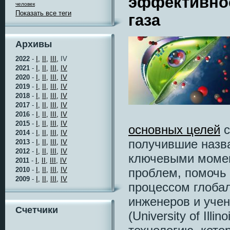
эффективнос
человек
Показать все теги
газа
Архивы
2022
-
I,
II,
III,
IV
2021
-
I,
II,
III,
IV
2020
-
I,
II,
III,
IV
2019
-
I,
II,
III,
IV
2018
-
I,
II,
III,
IV
2017
-
I,
II,
III,
IV
2016
-
I,
II,
III,
IV
2015
-
I,
II,
III,
IV
основных целей
с
2014
-
I,
II,
III,
IV
получившие наз
2013
-
I,
II,
III,
IV
2012
-
I,
II,
III,
IV
ключевыми момен
2011
-
I,
II,
III,
IV
2010
-
I,
II,
III,
IV
проблем, помочь 
2009
-
I,
II,
III,
IV
процессом глобал
инженеров и учен
Счетчики
(University of Ill