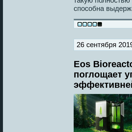
такую полностью
способна выдержи
26 сентября 201
Eos Bioreact
поглощает уг
эффективней