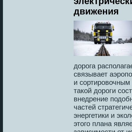
электрическ
движения
дорога располага
связывает аэропо
и сортировочным 
такой дороги сос
внедрение подобн
частей стратегич
энергетики и эко
этого плана явля
зависимости от и