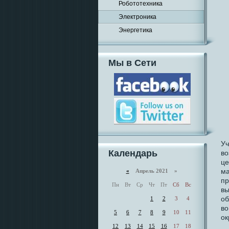
Робототехника
Электроника
Энергетика
Мы в Сети
Уч
Календарь
во
це
ма
«
Апрель 2021 »
пр
Пн
Вт
Ср
Чт
Пт
Сб
Вс
вы
об
1
2
3
4
во
5
6
7
8
9
10
11
ок
12
13
14
15
16
17
18