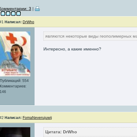
Комментарии: 3
|
#1
Написал:
DrWho
являются некоторые виды геополимерных м
Интересно, а какие именно?
Публикаций: 554
Комментариев:
146
#2
Написал:
FomaNeverujuwij
Цитата: DrWho