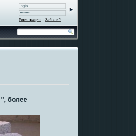
Регистрация
|
Забыли?
", более