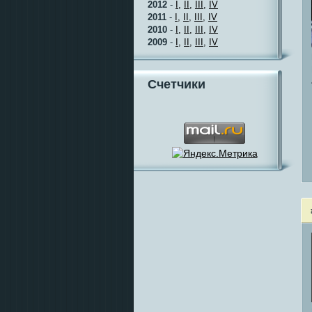
2012
-
I,
II,
III,
IV
2011
-
I,
II,
III,
IV
2010
-
I,
II,
III,
IV
2009
-
I,
II,
III,
IV
Счетчики