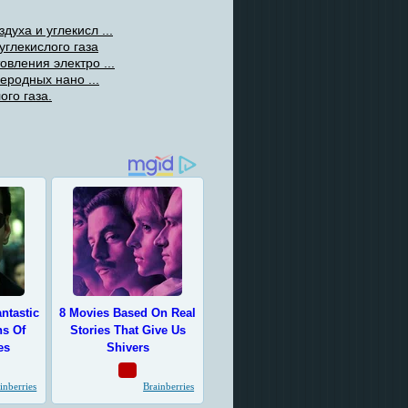
уха и углекисл ...
глекислого газа
вления электро ...
еродных нано ...
ого газа.