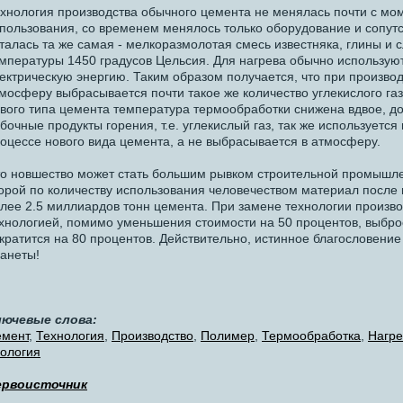
хнология производства обычного цемента не менялась почти с мо
пользования, со временем менялось только оборудование и сопутс
талась та же самая - мелкоразмолотая смесь известняка, глины и 
мпературы 1450 градусов Цельсия. Для нагрева обычно используют 
ектрическую энергию. Таким образом получается, что при произво
мосферу выбрасывается почти такое же количество углекислого газ
вого типа цемента температура термообработки снижена вдвое, до
бочные продукты горения, т.е. углекислый газ, так же использует
оцессе нового вида цемента, а не выбрасывается в атмосферу.
о новшество может стать большим рывком строительной промышле
орой по количеству использования человечеством материал после 
лее 2.5 миллиардов тонн цемента. При замене технологии произв
хнологией, помимо уменьшения стоимости на 50 процентов, выброс
кратится на 80 процентов. Действительно, истинное благословени
анеты!
лючевые слова:
мент
,
Технология
,
Производство
,
Полимер
,
Термообработка
,
Нагре
ология
ервоисточник