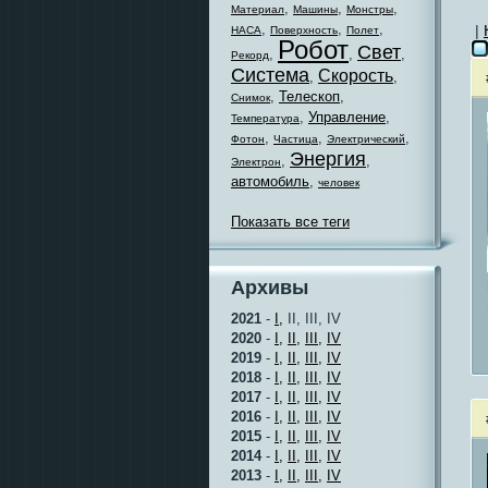
,
,
,
Материал
Машины
Монстры
,
,
,
|
НАСА
Поверхность
Полет
Робот
Свет
,
,
,
Рекорд
Система
Скорость
,
,
,
Телескоп
,
Снимок
,
Управление
,
Температура
,
,
,
Фотон
Частица
Электрический
Энергия
,
,
Электрон
автомобиль
,
человек
Показать все теги
Архивы
2021
-
I,
II, III, IV
2020
-
I,
II,
III,
IV
2019
-
I,
II,
III,
IV
2018
-
I,
II,
III,
IV
2017
-
I,
II,
III,
IV
2016
-
I,
II,
III,
IV
2015
-
I,
II,
III,
IV
2014
-
I,
II,
III,
IV
2013
-
I,
II,
III,
IV