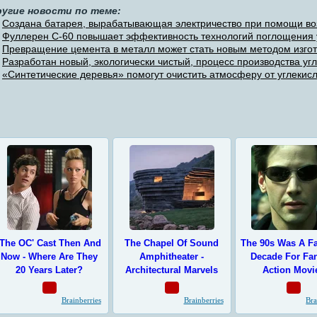
ругие новости по теме:
Создана батарея, вырабатывающая электричество при помощи возд
Фуллерен C-60 повышает эффективность технологий поглощения у
Превращение цемента в металл может стать новым методом изгото
Разработан новый, экологически чистый, процесс производства угл
«Синтетические деревья» помогут очистить атмосферу от углекисл