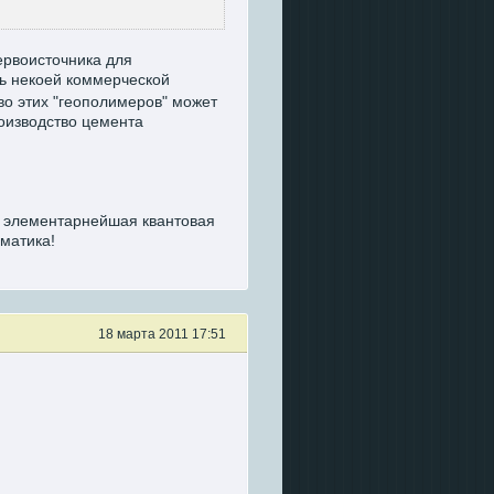
ервоисточника для
ь некоей коммерческой
тво этих "геополимеров" может
роизводство цемента
е элементарнейшая квантовая
ематика!
18 марта 2011 17:51