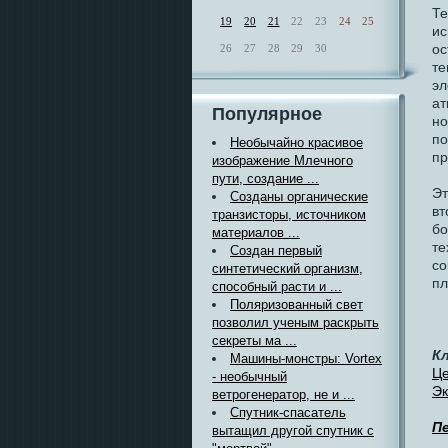
Те
19
20
21
22
23
24
25
ис
ос
26
27
28
29
30
те
эл
ат
Популярное
но
по
Необычайно красивое
пр
изображение Млечного
пути, создание ...
Эт
Созданы органические
вт
транзисторы, источником
бо
материалов ...
те
Создан первый
со
синтетический организм,
пл
способный расти и ...
Поляризованный свет
позволил ученым раскрыть
секреты ма ...
К
Машины-монстры: Vortex
Це
- необычный
Эк
ветрогенератор, не и ...
Спутник-спасатель
П
вытащил другой спутник с