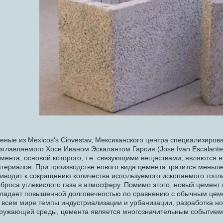
еные из Mexicos's Cinvestav, Мексиканского центра специализиров
зглавляемого Хосе Иваном Эскалантом Гарсия (Jose Ivan Escalante
мента, основой которого, т.е. связующими веществами, являются
териалов. При производстве нового вида цемента тратится меньше
иводит к сокращению количества используемого ископаемого топл
броса углекислого газа в атмосферу. Помимо этого, новый цемент
ладает повышенной долговечностью по сравнению с обычным цем
 всем мире темпы индустриализации и урбанизации, разработка но
ружающей среды, цемента является многозначительным событием