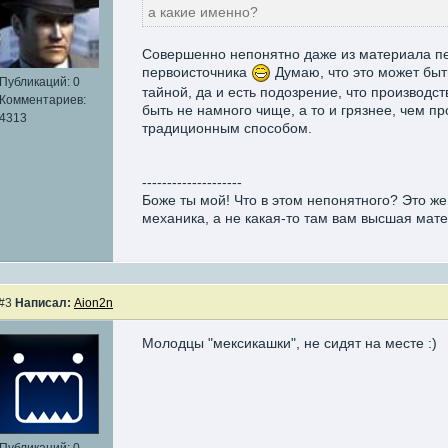
а какие именно?
Совершенно непонятно даже из материала п
первоисточника
Думаю, что это может быт
Публикаций: 0
тайной, да и есть подозрение, что производс
Комментариев:
быть не намного чище, а то и грязнее, чем п
4313
традиционным способом.
--------------------
Боже ты мой! Что в этом непонятного? Это ж
механика, а не какая-то там вам высшая мат
#3
Написал:
Aion2n
Молодцы "мексикашки", не сидят на месте :)
Публикаций: 0