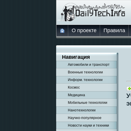
О проекте
Правила
Навигация
Автомобили и транспорт
Военные технологии
Информ. технологии
Космос
У
Медицина
э
Мобильные технологии
Нанотехнологии
Научно-популярное
Новости науки и техники