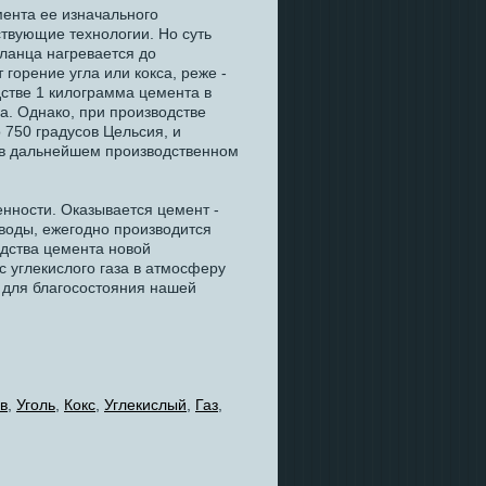
мента ее изначального
твующие технологии. Но суть
сланца нагревается до
горение угла или кокса, реже -
дстве 1 килограмма цемента в
а. Однако, при производстве
 750 градусов Цельсия, и
ся в дальнейшем производственном
нности. Оказывается цемент -
воды, ежегодно производится
одства цемента новой
 углекислого газа в атмосферу
е для благосостояния нашей
в
,
Уголь
,
Кокс
,
Углекислый
,
Газ
,