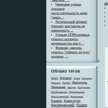
"мертвой" ...
Д
Немецкие ученые
доказали
несостоятельность идеи
"невоз ...
Летательный аппарат
Ingenuity выставлен на
поверхность ...
Ученым CERN впервые
удалось охладить
антивещество при п ...
Физикам, наконец,
удалось "поймать за руку"
оддерон, ...
Облако тегов
,
Аппарат
,
,
,
NASA
Атом
Батарея
,
,
Двигатель
,
Данные
Датчик
Движение
,
,
,
Звезда
Излучение
,
,
Изображение
Информация
,
,
Искусственный
Испытания
Камера
,
Компьютер
,
Космический
Лазер
,
,