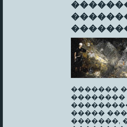
������
�������
�������
������� �
��������
���������
����� ���
�������, 