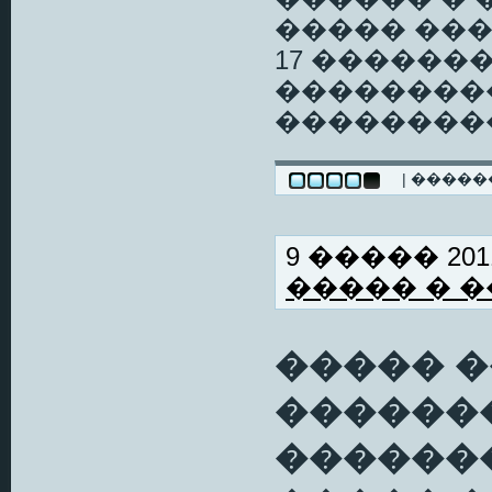
����� ��
17 ������
���������
��������
| ����
9 ����� 2011
����� � 
����� 
�������
������