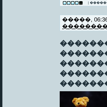
| ����
�����, 06:36
�������
�������
������
�������
������
�������