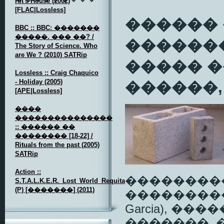
Rit's House (2002)
[FLAC|Lossless]
������
BBC :: BBC: �������
�����. ��� ��? /
�������
The Story of Science. Who
are We ? (2010) SATRip
����� 
Lossless :: Craig Chaquico
- Holiday (2005)
������,
[APE|Lossless]
����
���������������
:: ������ ��
�������� [18-22] /
Rituals from the past (2005)
SATRip
Action ::
��������
S.T.A.L.K.E.R._Lost_World_Requital
(P) [�������] (2011)
���������� �
Garcia), �
�������, 