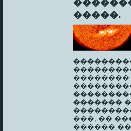
������
�����.
��������
��������
��������
��������
��������� 
������� 
����������
���, �� �
������ ��