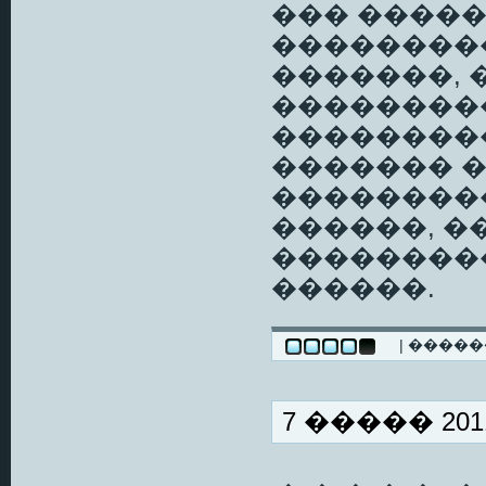
��� ����
���������
�������, 
��������
��������
������� �
��������
������, 
��������
������.
| ����
7 ����� 2011