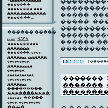
���������
»
����������
������ �
��������
�������� ���
���� ��������
�����, ��
����� �� ...
�����, ��
��������
������ �����
�����������
NASA
,
,
DARPA
������ �
����������
,
����������
�������
,
�������
,
,
����
������
,
������
,
| ����
,
���������
��������
,
,
�������
,
�����������
�������, 06
,
����������
�������
,
������
,
���������
,
�������
�����������
,
�����
,
,
������
,
,
����
���������
����
,