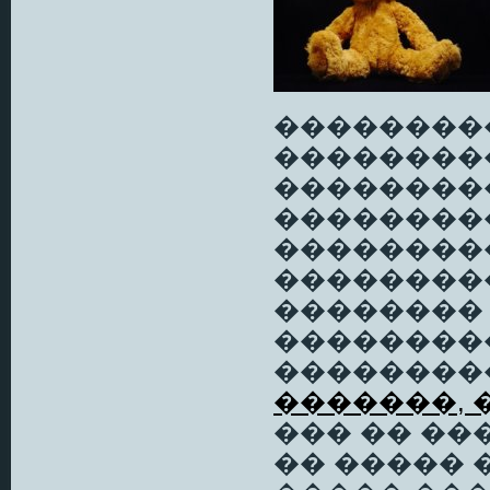
��������
��������
���������
��������
��������
���������
��������
��������
��������
�������, 
��� �� ��
�� ����� 