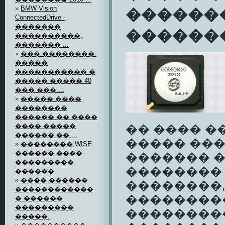
»
BMW Vision
������
ConnectedDrive -
�������
�������
����������,
������� ...
»
��� ��������-
�����
����������� �
����� ����� 40
��� ��� ...
»
����� ����
��������
������ �� ����
���� �����
�� ���� �
������ �� ...
����� ���
»
�������� WISE
������ ����
������� 
���������
��������
������.
»
���� ������
��������, �
������������
��������
� ������
���������
��������
�����.