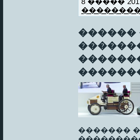
8 ����� 2011
�������
������ 
������
������
�������
������� 
��������