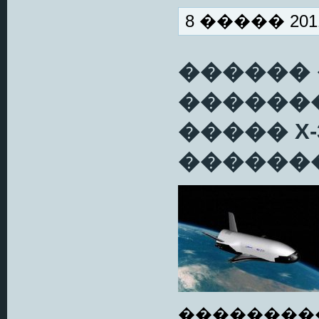
8 ����� 2011
������
������
����� X
�������
��������