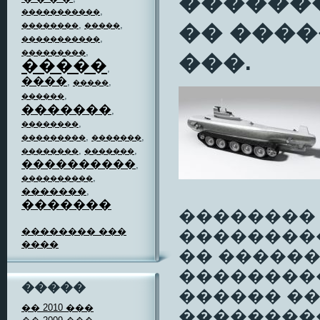
��������
,
�����������
,
,
�� ����
��������
�����
,
�����������
,
���������
���.
�����
,
����
,
,
�����
,
������
�������
,
,
��������
,
,
���������
�������
,
,
��������
�������
����������
,
,
����������
�������
,
�������
�������� 
�������� ���
���������
����
�� �����
��������
�����
������ ��
�� 2010 ���
���������