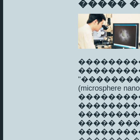
����� �
��������
��������
"�������
(microsphere 
��������
��������
��������
����� ���
��������