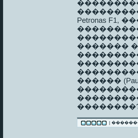
���������
����������
Petronas F1
���������
��������
������� 
���������
��������
��������
������ (Paul
���������
���������
��������?
| �����