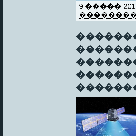
9 ����� 2011
�������
������
������
������
������
�������