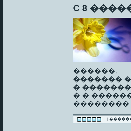
C 8 ���
������.
������� �
� ������
� � �����
��������
| ����