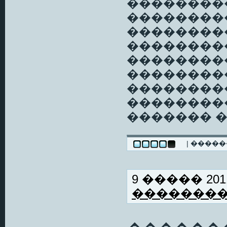
��������
���������,
���������
��������
���������
��������
��������
��������
������� 
| ����
9 ����� 2011
�������