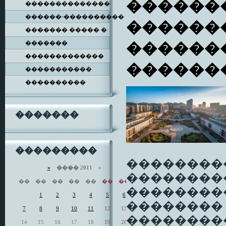
�������
��������������
������-����������
�������
������� ����� �
�������
������
�������������
������
�����������
����������
�������
���������
��������
«
���� 2011 »
��������
��
��
��
��
��
��
��
��������
1
2
3
4
5
6
��������
7
8
9
10
11
12
13
���������
14
15
16
17
18
19
20