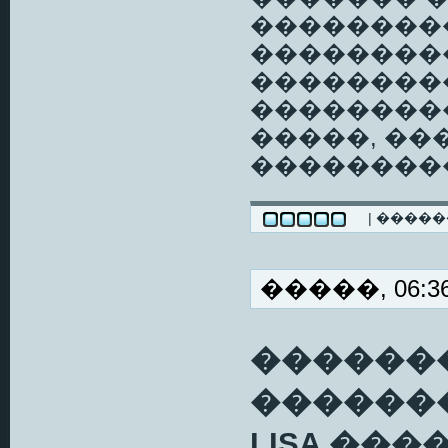
���������
��������
���������
��������
�����, ��
��������
| ����
�����, 06:36
�������
������
LISA ��