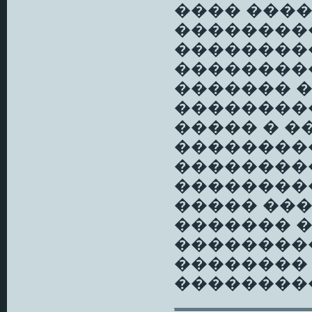
���� ����
��������
��������
��������
������� 
��������
����� � 
��������
��������
��������
����� ���
������� 
��������
��������
��������