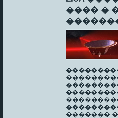
���� � 
������
��������
��������
��������
���������
��������
��������
������� 