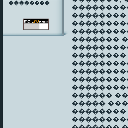
��������
��������
��������
��������
��������
������� 
���������
��������
��������
��������
��������
���������
������ ��
����� ���
��������
��������
������� 