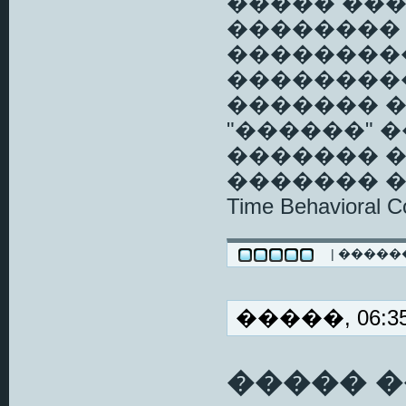
����� ���
�������� 
��������
��������
������� 
"������" 
������� 
������� ����
Time Behavioral C
| ����
�����, 06:35
����� 