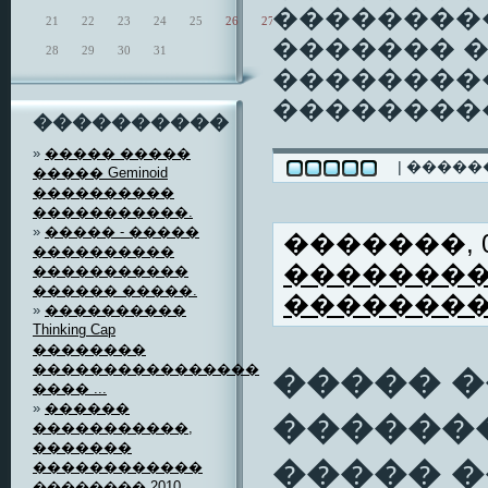
���������
21
22
23
24
25
26
27
������� 
28
29
30
31
��������
���������
����������
»
����� �����
| ����
����� Geminoid
����������
�����������.
»
����� - �����
�������, 06
����������
�������
�����������
������ �����.
�������
»
����������
Thinking Cap
��������
����������������
����� 
���� ...
»
������
������
�����������,
�������
����� �
������������
�������� 2010 ...