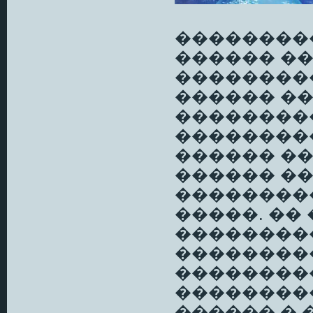
���������
������ �
��������
������ ��
��������
���������
������ �
������ ��
��������
�����. �� 
���������
��������
���������
��������
������ � 