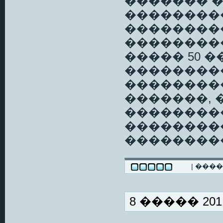
������� 
��������
��������
��������
����� 50 
��������
���������
�������, 
��������
��������
��������
| ���
8 ����� 2011