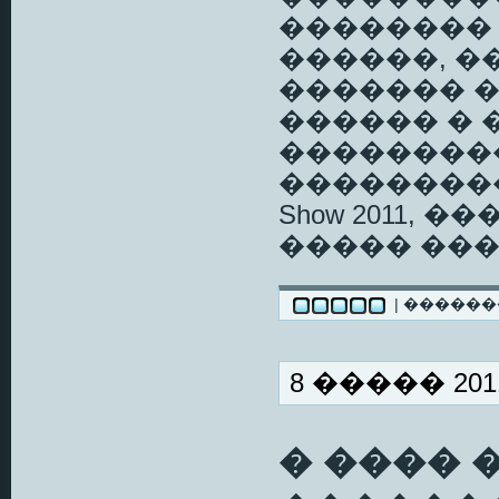
�������� � 19
������, ��
������� ��
������ � 
��������
����������
Show 2011, 
����� ��
| �����
8 ����� 2011
� ���� 