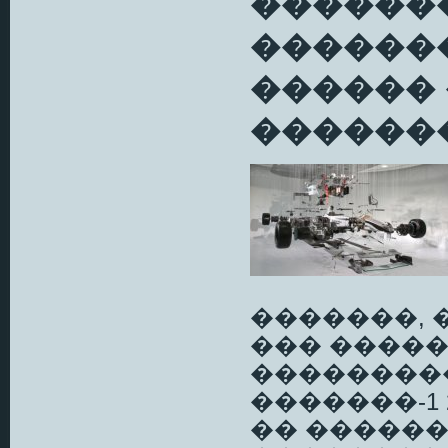
������
���������
������
�������
�������, 
��� �����
��������
�������-1
�� ��������