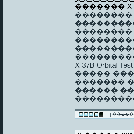
������� X-
�������� 
���������
�������� A
���������
���������
��������
X-37B Orbital
����� ���
������� 
������ ��
��������
| ����