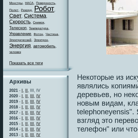
,
,
,
Монстры
НАСА
Поверхность
Робот
,
,
,
Полет
Рекорд
Свет
Система
,
,
Скорость
,
,
Снимок
Телескоп
,
,
Температура
Управление
,
,
,
Фотон
Частица
,
,
Электрический
Электрон
Энергия
,
автомобиль
,
человек
Показать все теги
Некоторые из ис
Архивы
являлись копиям
2021
-
I,
II,
III, IV
деревьев, но нек
2020
-
I,
II,
III,
IV
новым видам, кл
2019
-
I,
II,
III,
IV
2018
-
I,
II,
III,
IV
telephoneyensis".
2017
-
I,
II,
III,
IV
2016
-
I,
II,
III,
IV
взгляд это перев
2015
-
I,
II,
III,
IV
телефон" или что-
2014
-
I,
II,
III,
IV
2013
-
I,
II,
III,
IV