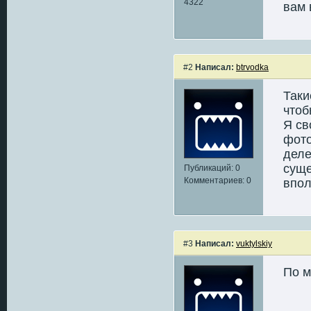
4322
вам 
#2
Написал:
btrvodka
Таки
чтоб
Я св
фото
деле
суще
Публикаций: 0
Комментариев: 0
впол
#3
Написал:
vuktylskiy
По 