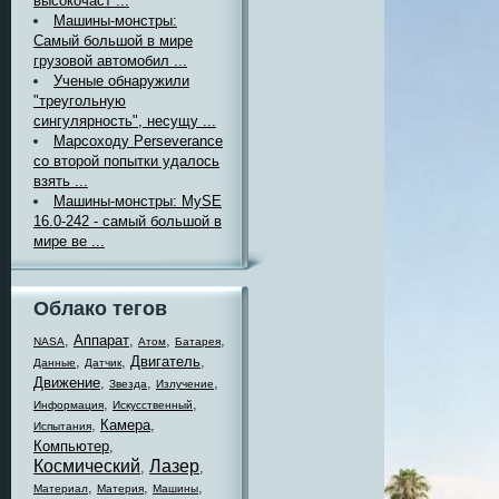
высокочаст ...
Машины-монстры:
Самый большой в мире
грузовой автомобил ...
Ученые обнаружили
"треугольную
сингулярность", несущу ...
Марсоходу Perseverance
со второй попытки удалось
взять ...
Машины-монстры: MySE
16.0-242 - самый большой в
мире ве ...
Облако тегов
,
Аппарат
,
,
,
NASA
Атом
Батарея
,
,
Двигатель
,
Данные
Датчик
Движение
,
,
,
Звезда
Излучение
,
,
Информация
Искусственный
,
Камера
,
Испытания
Компьютер
,
Космический
Лазер
,
,
,
,
,
Материал
Материя
Машины