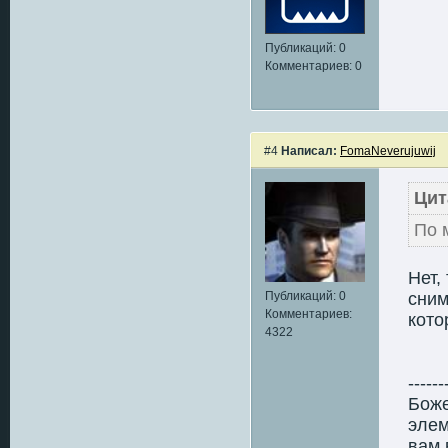
Публикаций: 0
Комментариев: 0
#4
Написал:
FomaNeverujuwij
Цит
По 
Нет,
Публикаций: 0
сним
Комментариев:
кото
4322
------
Боже
элем
вам 