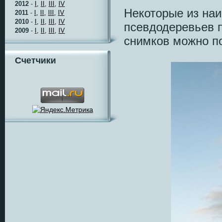
2012
-
I,
II,
III,
IV
Некоторые из наи
2011
-
I,
II,
III,
IV
2010
-
I,
II,
III,
IV
псевдодеревьев 
2009
-
I,
II,
III,
IV
снимков можно п
Счетчики