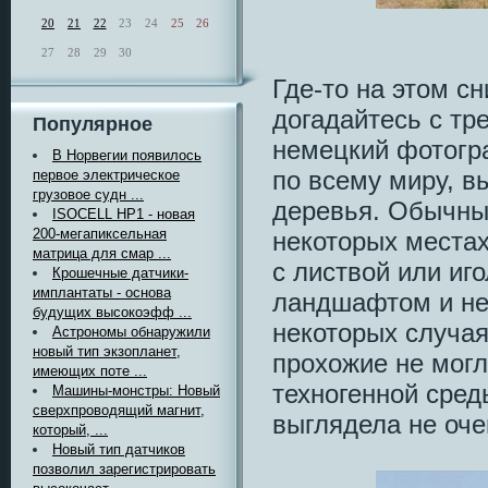
20
21
22
23
24
25
26
27
28
29
30
Где-то на этом с
догадайтесь с тре
Популярное
немецкий фотогра
В Норвегии появилось
по всему миру, 
первое электрическое
грузовое судн ...
деревья. Обычные
ISOCELL HP1 - новая
200-мегапиксельная
некоторых места
матрица для смар ...
с листвой или иго
Крошечные датчики-
имплантаты - основа
ландшафтом и не
будущих высокоэфф ...
некоторых случая
Астрономы обнаружили
новый тип экзопланет,
прохожие не могл
имеющих поте ...
техногенной сред
Машины-монстры: Новый
сверхпроводящий магнит,
выглядела не оч
который, ...
Новый тип датчиков
позволил зарегистрировать