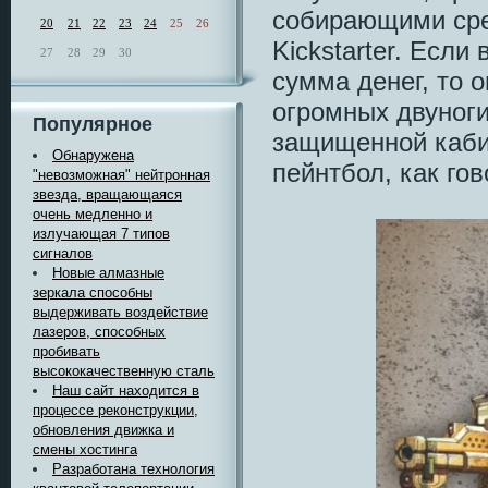
собирающими сре
20
21
22
23
24
25
26
Kickstarter. Если
27
28
29
30
сумма денег, то 
огромных двуноги
Популярное
защищенной каби
Обнаружена
пейнтбол, как гов
"невозможная" нейтронная
звезда, вращающаяся
очень медленно и
излучающая 7 типов
сигналов
Новые алмазные
зеркала способны
выдерживать воздействие
лазеров, способных
пробивать
высококачественную сталь
Наш сайт находится в
процессе реконструкции,
обновления движка и
смены хостинга
Разработана технология