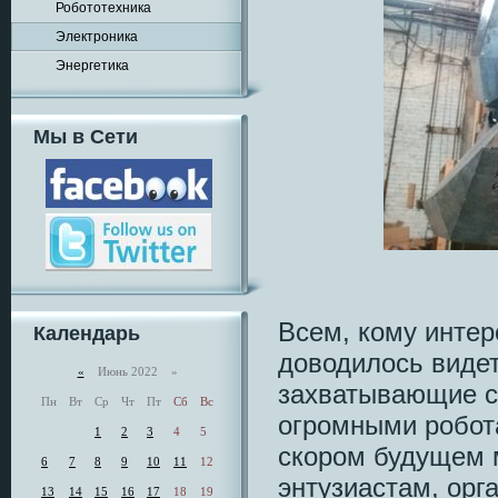
Робототехника
Электроника
Энергетика
Мы в Сети
Всем, кому интер
Календарь
доводилось видет
«
Июнь 2022 »
захватывающие с
Пн
Вт
Ср
Чт
Пт
Сб
Вс
огромными робот
1
2
3
4
5
скором будущем м
6
7
8
9
10
11
12
энтузиастам, ор
13
14
15
16
17
18
19