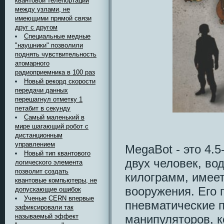
квантовой телепортации
между узлами, не
имеющими прямой связи
друг с другом
Специальные медные
"наушники" позволили
поднять чувствительность
атомарного
радиоприемника в 100 раз
Новый рекорд скорости
передачи данных
перешагнул отметку 1
петабит в секунду
Самый маленький в
мире шагающий робот с
дистанционным
управлением
MegaBot - это 4.
Новый тип квантового
двух человек, во
логического элемента
позволит создать
килограмм, имеет
квантовые компьютеры, не
вооружения. Его 
допускающие ошибок
Ученые CERN впервые
пневматические 
зафиксировали так
манипуляторов, 
называемый эффект