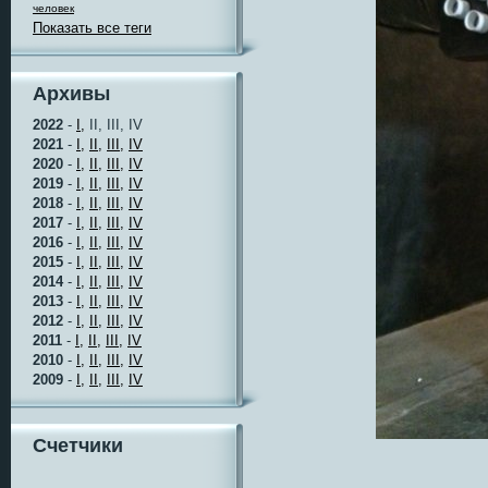
человек
Показать все теги
Архивы
2022
-
I,
II, III, IV
2021
-
I,
II,
III,
IV
2020
-
I,
II,
III,
IV
2019
-
I,
II,
III,
IV
2018
-
I,
II,
III,
IV
2017
-
I,
II,
III,
IV
2016
-
I,
II,
III,
IV
2015
-
I,
II,
III,
IV
2014
-
I,
II,
III,
IV
2013
-
I,
II,
III,
IV
2012
-
I,
II,
III,
IV
2011
-
I,
II,
III,
IV
2010
-
I,
II,
III,
IV
2009
-
I,
II,
III,
IV
Счетчики