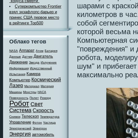
"конуса смерти"
шарами с краской
Суперкомпьютер Frontier
взял экзафлопс-барьер и
километров в час
принес США первое место
собой сегментир
в рейтинге Top500
которой весьма н
Компьютерная си
Облако тегов
"повреждения" и 
Аппарат
NASA
Атом
Батарея
робота, моделиру
Двигатель
Данные
Датчик
Движение
Звезда
Излучение
шум" и прибегает
Информация
Искусственный
максимально реа
Камера
Испытания
Космический
Компьютер
Лазер
Материал
Материя
Машины
Монстры
НАСА
Поверхность
Полет
Рекорд
Робот
Свет
Система
Скорость
Телескоп
Снимок
Температура
Управление
Фотон
Частица
Электрический
Электрон
Энергия
автомобиль