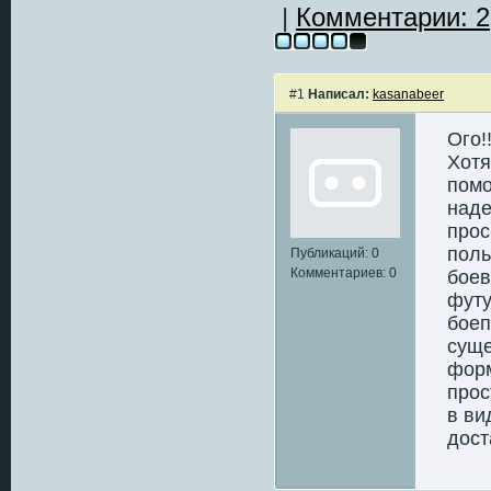
|
Комментарии: 2
#1
Написал:
kasanabeer
Ого!
Хотя
помо
наде
прос
поль
Публикаций: 0
Комментариев: 0
боев
футу
боеп
суще
форм
прос
в ви
дост