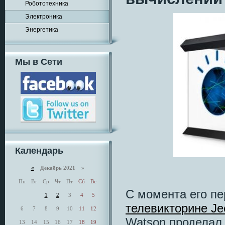
Робототехника
Электроника
Энергетика
Мы в Сети
Календарь
«
Декабрь 2021 »
Пн
Вт
Ср
Чт
Пт
Сб
Вс
С момента его п
1
2
3
4
5
телевикторине Je
6
7
8
9
10
11
12
Watson проделал
13
14
15
16
17
18
19