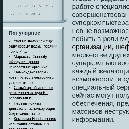
работе специалис
20
21
22
23
24
25
26
совершенствован
27
28
29
30
31
суперкомпьютера,
новые возможнос
Популярное
побыть в роли
ме
Ученые получили еще
организации
,
шеф
одну форму воды, "горячий
черный" ...
множестве других
Марсоход Curiosity
суперкомпьютеро
обнаружил ранее
неизвестные органиче ...
каждый желающий
Мемконденсаторы -
возможности, а с
новый класс электронных
устройств, пр ...
специальный серв
Самый яркий источник
рентгеновских лучей -
сейчас могут пол
революция в ...
обеспечения, пре
Первый ионный
двигатель, использующий
массивов нестру
йод в качестве то ...
информации.
Компания Honda начала
испытания автономных