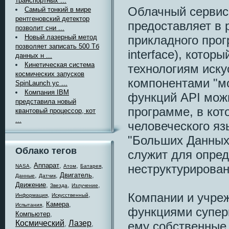
транспортных ...
Облачный сервис 
Самый тонкий в мире
рентгеновский детектор
предоставляет в
позволит сни ...
прикладного прог
Новый лазерный метод
позволяет записать 500 Тб
interface), котор
данных н ...
Кинетическая система
технологиям иску
космических запусков
компонентами "м
SpinLaunch ус ...
Компания IBM
функций API мож
представила новый
программе, в кот
квантовый процессор, кот
...
человеческого яз
"Больших Данных"
Облако тегов
служит для опре
,
Аппарат
,
,
,
неструктурирова
NASA
Атом
Батарея
,
,
Двигатель
,
Данные
Датчик
Движение
,
,
,
Звезда
Излучение
Компании и учреж
,
,
Информация
Искусственный
,
Камера
,
Испытания
функциями супер
Компьютер
,
Космический
Лазер
ему собственные
,
,