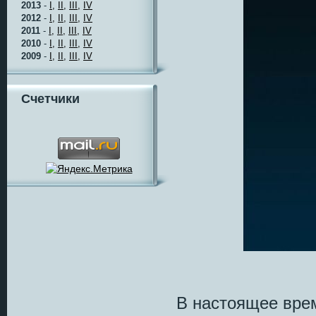
2013
-
I,
II,
III,
IV
2012
-
I,
II,
III,
IV
2011
-
I,
II,
III,
IV
2010
-
I,
II,
III,
IV
2009
-
I,
II,
III,
IV
Счетчики
В настоящее вре