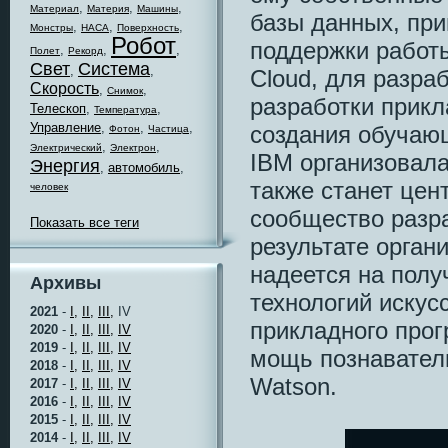
,
,
,
Материал
Материя
Машины
базы данных, пр
,
,
,
Монстры
НАСА
Поверхность
Робот
поддержки работы
,
,
,
Полет
Рекорд
Свет
Система
,
,
Cloud, для разра
Скорость
,
,
Снимок
разработки прикл
Телескоп
,
,
Температура
Управление
,
,
,
создания обучаю
Фотон
Частица
,
,
Электрический
Электрон
IBM организовала
Энергия
,
автомобиль
,
также станет цен
человек
сообщество разра
Показать все теги
результате орган
надеется на полу
Архивы
технологий искус
2021
-
I,
II,
III,
IV
прикладного про
2020
-
I,
II,
III,
IV
2019
-
I,
II,
III,
IV
мощь познавател
2018
-
I,
II,
III,
IV
Watson.
2017
-
I,
II,
III,
IV
2016
-
I,
II,
III,
IV
2015
-
I,
II,
III,
IV
2014
-
I,
II,
III,
IV