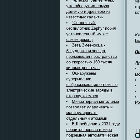
Телескоп James Webb
ув
уже обнаружил самую
ст
далекую и древнюю из
ко
известных галактик
"Солнечный"
беспилотник Zephyr побил
установленный им же
К
самим рекорд
Б
Зета Змееносца -
безудержная звезда,
П
пронзающая пространство
со скоростью 160 тысяч
Д
километров в час
Обнаружены
м
супермолнии,
выбрасывающие огромные
электрические заряды в
сторону космоса
Миниатюрная металинза
Ро
позволяет улавливать и
манипулировать
отдельными атомами
В Швейцарии к 2031 году
появится первая в мире
|
подземная автоматическая