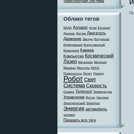
И
транспортная система
По
Облако тегов
Аппарат
NASA
Атом
Батарея
Двигатель
Данные
Датчик
Движение
Звезда
Излучение
Информация
Искусственный
Камера
Испытания
Космический
Компьютер
Лазер
Материал
Материя
Машины
Монстры
НАСА
Поверхность
Полет
Рекорд
Робот
Свет
Система
Скорость
Телескоп
Снимок
Температура
Управление
Фотон
Частица
Электрический
Электрон
Энергия
автомобиль
человек
Показать все теги