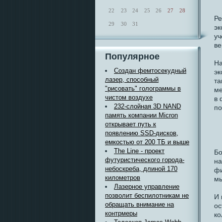
22
23
24
25
26
27
28
Ре
29
30
31
эк
уч
ве
Популярное
На
Создан фемтосекудный
эк
лазер, способный
та
"рисовать" голограммы в
ме
чистом воздухе
в 
232-слойная 3D NAND
по
память компании Micron
открывает путь к
появлению SSD-дисков,
емкостью от 200 ТБ и выше
The Line - проект
Бо
футуристического города-
на
небоскреба, длиной 170
фи
километров
мы
Лазерное управление
позволит беспилотникам не
И 
обращать внимание на
ос
контрмеры
ко