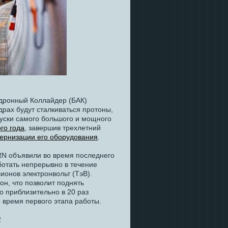
дронный Коллайдер (БАК)
едрах будут сталкиваться протоны,
пуски самого большого и мощного
ого года
, завершив трехлетний
ернизации его оборудования
.
RN объявили во время последнего
ботать непрерывно в течение
ионов электронвольт (ТэВ).
н, что позволит поднять
то приблизительно в 20 раз
 время первого этапа работы.