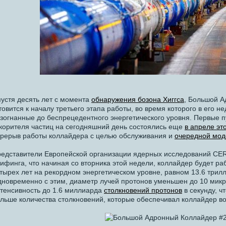
устя десять лет с момента
обнаружения бозона Хиггса
, Большой А
товится к началу третьего этапа работы, во время которого в его н
зогнанные до беспрецедентного энергетического уровня. Первые 
корителя частиц на сегодняшний день состоялись еще
в апреле эт
рерыв работы коллайдера с целью обслуживания и
очередной мод
едставители Европейской организации ядерных исследований CE
ифинга, что начиная со вторника этой недели, коллайдер будет ра
тырех лет на рекордном энергетическом уровне, равном 13.6 трилл
новременно с этим, диаметр лучей протонов уменьшен до 10 микро
тенсивность до 1.6 миллиарда
столкновений протонов
в секунду, ч
льше количества столкновений, которые обеспечивал коллайдер во