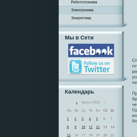
Робототехника
Электроника
Энергетика
Мы в Сети
Сп
го
ра
ус
пе
Календарь
Пр
бр
«
Август 2022 »
че
Од
Пн
Вт
Ср
Чт
Пт
Сб
Вс
ин
1
2
3
4
5
6
7
бо
8
9
10
11
12
13
14
15
16
17
18
19
20
21