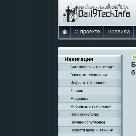
О проекте
Правила
Навигация
Б
Автомобили и транспорт
б
Военные технологии
Информ. технологии
Космос
Медицина
Мобильные технологии
Нанотехнологии
Научно-популярное
Новости науки и техники