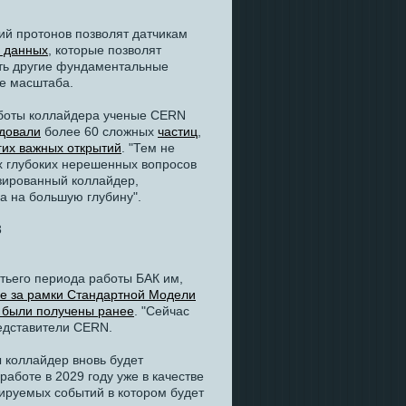
ий протонов позволят датчикам
 данных
, которые позволят
ать другие фундаментальные
е масштаба.
боты коллайдера ученые CERN
едовали
более 60 сложных
частиц
,
гих важных открытий
. "Тем не
ых глубоких нерешенных вопросов
изированный коллайдер,
а на большую глубину".
етьего периода работы БАК им,
е за рамки Стандартной Модели
 были получены ранее
. "Сейчас
редставители CERN.
ы коллайдер вновь будет
работе в 2029 году уже в качестве
рируемых событий в котором будет