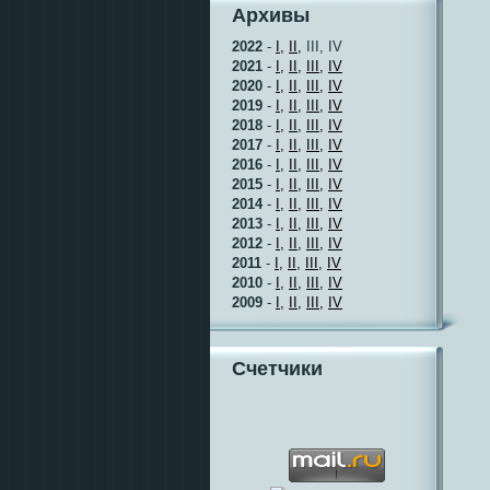
Архивы
2022
-
I,
II,
III, IV
2021
-
I,
II,
III,
IV
2020
-
I,
II,
III,
IV
2019
-
I,
II,
III,
IV
2018
-
I,
II,
III,
IV
2017
-
I,
II,
III,
IV
2016
-
I,
II,
III,
IV
2015
-
I,
II,
III,
IV
2014
-
I,
II,
III,
IV
2013
-
I,
II,
III,
IV
2012
-
I,
II,
III,
IV
2011
-
I,
II,
III,
IV
2010
-
I,
II,
III,
IV
2009
-
I,
II,
III,
IV
Счетчики