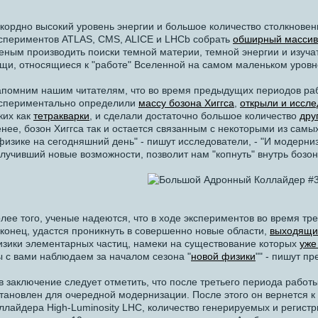
кордно высокий уровень энергии и большое количество столкновен
спериментов ATLAS, CMS, ALICE и LHCb собрать
обширный массив
еным производить поиски темной материи, темной энергии и изуч
щи, относящиеся к "работе" Вселенной на самом маленьком уровн
помним нашим читателям, что во время предыдущих периодов ра
спериментально определили
массу бозона Хиггса
,
открыли и иссл
ких как
тетракварки
, и сделали достаточно большое количество
дру
нее, бозон Хиггса так и остается связанным с некоторыми из сам
физике на сегодняшний день" - пишут исследователи, - "И модерн
лучивший новые возможности, позволит нам "копнуть" внутрь бозон
лее того, ученые надеются, что в ходе экспериментов во время тр
конец, удастся проникнуть в совершенно новые области,
выходящи
зики элементарных частиц, намеки на существование которых
уже
 с вами наблюдаем за началом сезона "
новой физики
"" - пишут п
в заключение следует отметить, что после третьего периода работ
тановлен для очередной модернизации. После этого он вернется к 
ллайдера High-Luminosity LHC, количество генерируемых и регист