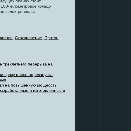
оидущих планах стоит
, 100-километровое кольцо
нов электронвольт.
чество
,
Столкновение
,
Протон
е трехлетнего перерыва на
и сразу после перезапуска
рыв
шел на повышенную мощность.
азработанные и изготовленные в