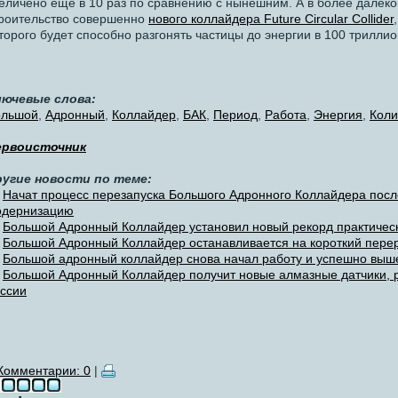
еличено еще в 10 раз по сравнению с нынешним. А в более далек
роительство совершенно
нового коллайдера Future Circular Collider
торого будет способно разгонять частицы до энергии в 100 триллио
лючевые слова:
ольшой
,
Адронный
,
Коллайдер
,
БАК
,
Период
,
Работа
,
Энергия
,
Коли
ервоисточник
ругие новости по теме:
Начат процесс перезапуска Большого Адронного Коллайдера посл
одернизацию
Большой Адронный Коллайдер установил новый рекорд практическ
Большой Адронный Коллайдер останавливается на короткий пере
Большой адронный коллайдер снова начал работу и успешно вы
Большой Адронный Коллайдер получит новые алмазные датчики, р
ссии
Комментарии: 0
|