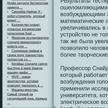
Результаты тести
Nvidia научили беспилотник
ошеломляющими. 
ориенти ...
Caterpillar Hadrian X -
возбуждающими э
робот-строитель, который
математические 
может ...
Количество планет,
увеличивались в 
открытых космическим
устройство не тол
телескопом Kepl ...
Японские исследователи
так же была увел
создали миниатюрного
позволило челове
робота для ...
Созданные первые в
более творческие
своем роде транзисторы,
полностью со ...
Китайцы создали самую
Профессор Снайд
быструю в мире боевую
машину-амфи ...
который работает
HIVE - новая
возбуждения голо
архитектура, которая
позволит увеличить в ...
применили иссле
Машины-монстры:
университета, ко
Самый точный на
сегодняшний день промыш
электрическое во
...