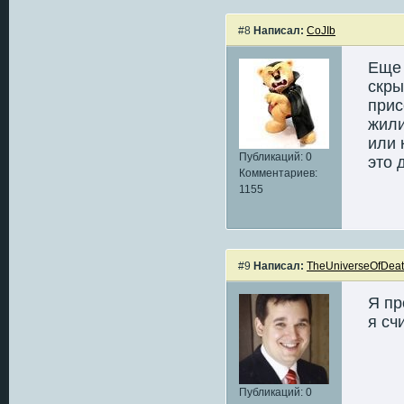
#8
Написал:
CoJIb
Еще 
скры
прис
жили
или 
Публикаций: 0
это 
Комментариев:
1155
#9
Написал:
TheUniverseOfDea
Я пр
я сч
Публикаций: 0