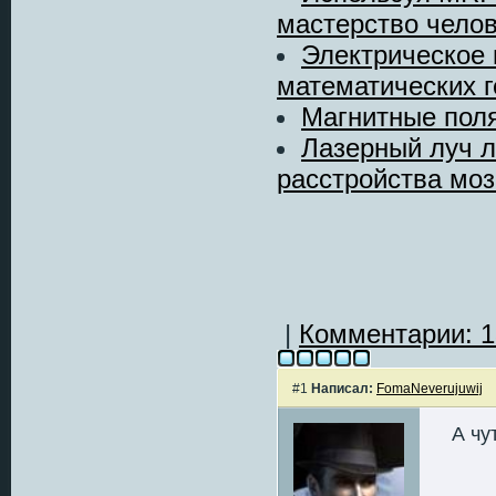
мастерство челов
Электрическое 
математических г
Магнитные поля
Лазерный луч л
расстройства моз
|
Комментарии: 1
#1
Написал:
FomaNeverujuwij
А чу