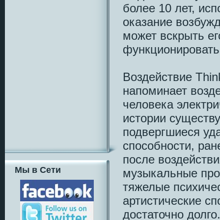
более 10 лет, ис
оказание возбужд
может вскрыть ег
функционировать
Воздействие Thin
напоминает возд
человека электри
истории существу
подвергшиеся уд
способности, ран
после воздействи
Мы в Сети
музыкальные прои
тяжелые психичес
артистические сп
достаточно долго