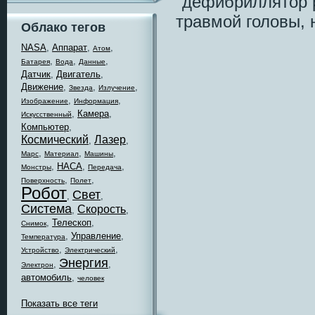
"дефибриллятор 
травмой головы, 
Облако тегов
NASA
,
Аппарат
,
,
Атом
,
,
,
Батарея
Вода
Данные
Датчик
,
Двигатель
,
Движение
,
,
,
Звезда
Излучение
,
,
Изображение
Информация
,
Камера
,
Искусственный
Компьютер
,
Космический
Лазер
,
,
,
,
,
Марс
Материал
Машины
,
НАСА
,
,
Монстры
Передача
,
,
Поверхность
Полет
Робот
Свет
,
,
Система
Скорость
,
,
,
Телескоп
,
Снимок
,
Управление
,
Температура
,
,
Устройство
Электрический
Энергия
,
,
Электрон
автомобиль
,
человек
Показать все теги