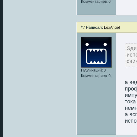
Комментариев: 0
#7
Написал:
LexAngel
Эд
ис
сви
Публикаций: 0
Комментариев: 0
а ве
проф
импу
тока
немн
а вс
испо