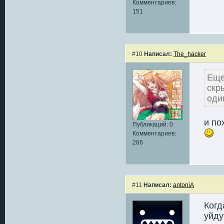
Комментариев:
151
#10
Написал:
The_hacker
Еще
скр
оди
и по
Публикаций: 0
Комментариев:
286
#11
Написал:
antoniA
Когд
уйду