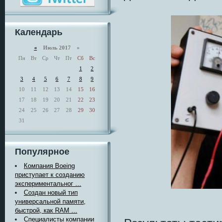
Календарь
«
Июль 2017 »
Пн
Вт
Ср
Чт
Пт
Сб
Вс
1
2
3
4
5
6
7
8
9
10
11
12
13
14
15
16
17
18
19
20
21
22
23
24
25
26
27
28
29
30
31
Популярное
Компания Boeing
приступает к созданию
экспериментальног ...
Создан новый тип
универсальной памяти,
быстрой, как RAM ...
Специалисты компании