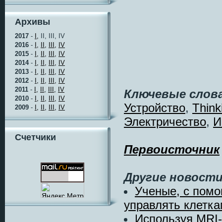
Архивы
2017
-
I,
II, III, IV
2016
-
I,
II,
III,
IV
2015
-
I,
II,
III,
IV
2014
-
I,
II,
III,
IV
2013
-
I,
II,
III,
IV
2012
-
I,
II,
III,
IV
2011
-
I,
II,
III,
IV
Ключевые слова
2010
-
I,
II,
III,
IV
Устройство
,
Think
2009
-
I,
II,
III,
IV
Электричество
,
И
Счетчики
Первоисточник
Другие новости
Ученые, с помо
управлять клеткам
Используя MRI