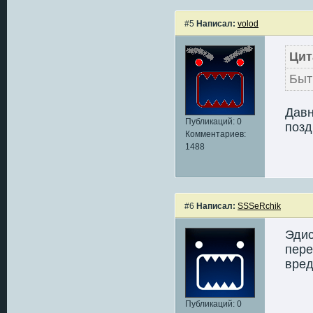
#5
Написал:
volod
Цит
Быт
Давн
Публикаций: 0
позд
Комментариев:
1488
#6
Написал:
SSSeRchik
Эдис
пере
вред
Публикаций: 0