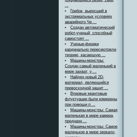
...
Грибок, выросший в
экстремальных условиях
аварийного Че ...
Создан автоматический
робот-ученый, способный
самостоят ...
Ученые-физики
кардинально пересмотрели
теорию, касающую ...
Машины-монстры:
Создан самый маленький в
мире захват, у ...
Найден новый 2D-
материал, являющийся
превосходной защит ...
Впервые квантовые
флуктуации были измерены
при помощи п ...
Машины-монстры: Самая
маленькая в мире камера,
предназн ...
Машины-монстры: Самое
маленькое в мире зеркало,