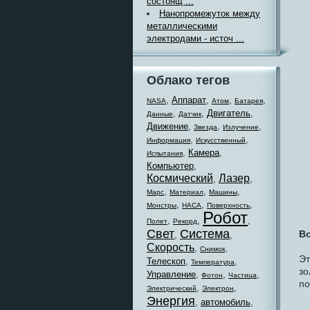
состоящ ...
Нанопромежуток между
металлическими
электродами - источ ...
Облако тегов
,
Аппарат
,
,
,
NASA
Атом
Батарея
,
,
Двигатель
,
Данные
Датчик
Движение
,
,
,
Звезда
Излучение
,
,
Информация
Искусственный
,
Камера
,
Испытания
Компьютер
,
Космический
Лазер
,
,
,
,
,
Марс
Материал
Машины
,
,
,
Монстры
НАСА
Поверхность
Робот
,
,
,
Полет
Рекорд
Свет
Система
Во
,
,
Скорость
,
,
Снимок
Эт
Телескоп
,
,
Температура
зо
Управление
,
,
,
Фотон
Частица
по
,
,
Электрический
Электрон
Энергия
,
автомобиль
,