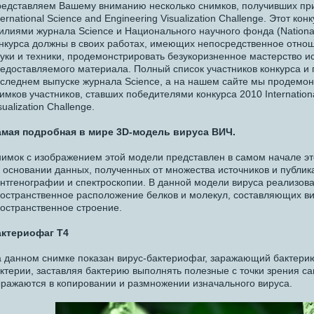
едставляем Вашему вниманию несколько снимков, получивших при
ternational Science and Engineering Visualization Challenge. Этот к
илиями журнала Science и Национального научного фонда (National 
нкурса должны в своих работах, имеющих непосредственное отно
уки и техники, продемонстрировать безукоризненное мастерство и
едоставляемого материала. Полный список участников конкурса и
следнем выпуске журнала Science, а на нашем сайте мы продемо
имков участников, ставших победителями конкурса 2010 Internationa
sualization Challenge.
мая подробная в мире 3D-модель вируса ВИЧ.
имок с изображением этой модели представлен в самом начале эт
 основании данных, полученных от множества источников и публика
нтгенографии и спектроскопии. В данной модели вируса реализов
остранственное расположение белков и молекул, составляющих вир
остранственное строение.
актериофаг T4
 данном снимке показан вирус-бактериофаг, заражающий бактери
ктерии, заставляя бактерию выполнять полезные с точки зрения с
ражаются в копировании и размножении изначального вируса.