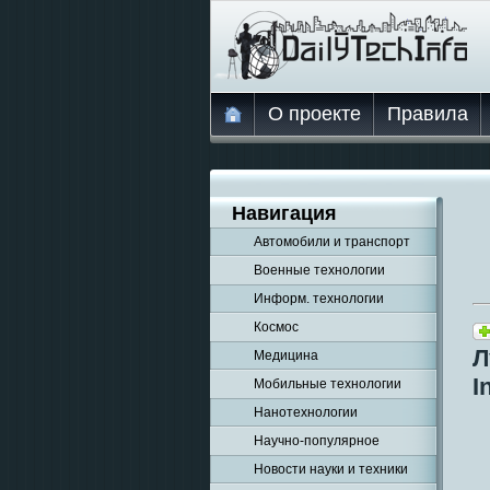
О проекте
Правила
Навигация
Автомобили и транспорт
Военные технологии
Информ. технологии
Космос
Л
Медицина
I
Мобильные технологии
Нанотехнологии
Научно-популярное
Новости науки и техники