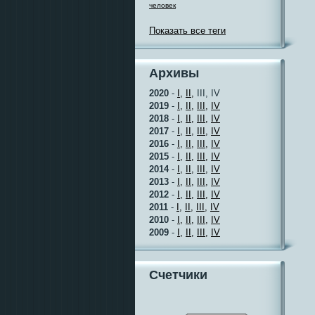
человек
Показать все теги
Архивы
2020
-
I,
II,
III, IV
2019
-
I,
II,
III,
IV
2018
-
I,
II,
III,
IV
2017
-
I,
II,
III,
IV
2016
-
I,
II,
III,
IV
2015
-
I,
II,
III,
IV
2014
-
I,
II,
III,
IV
2013
-
I,
II,
III,
IV
2012
-
I,
II,
III,
IV
2011
-
I,
II,
III,
IV
2010
-
I,
II,
III,
IV
2009
-
I,
II,
III,
IV
Счетчики