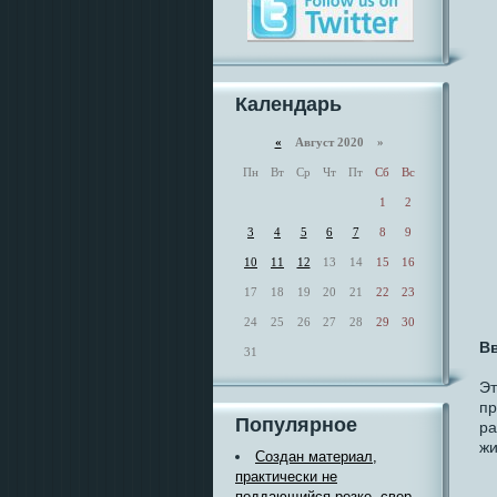
Календарь
«
Август 2020 »
Пн
Вт
Ср
Чт
Пт
Сб
Вс
1
2
3
4
5
6
7
8
9
10
11
12
13
14
15
16
17
18
19
20
21
22
23
24
25
26
27
28
29
30
Вв
31
Эт
пр
Популярное
ра
жи
Создан материал,
практически не
поддающийся резке, свер