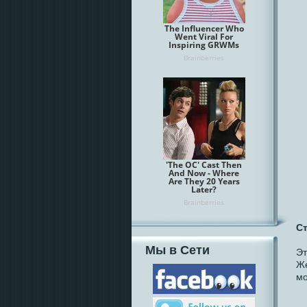
Ст
Мы в Сети
Эт
Же
мо