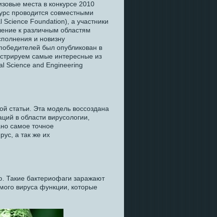
зовые места в конкурсе 2010
онкурс проводится совместными
Science Foundation), а участники
шение к различным областям
сполнения и новизну
 победителей был опубликован в
нстрируем самые интересные из
l Science and Engineering
ой статьи. Эта модель воссоздана
ций в области вирусологии,
ано самое точное
ус, а так же их
ю. Такие бактериофаги заражают
амого вируса функции, которые