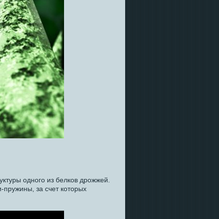
ктуры одного из белков дрожжей.
-пружины, за счет которых