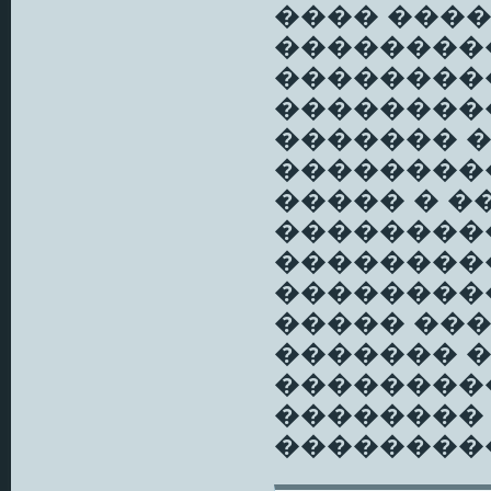
���� ����
��������
��������
��������
������� 
��������
����� � 
��������
��������
��������
����� ���
������� 
��������
��������
��������