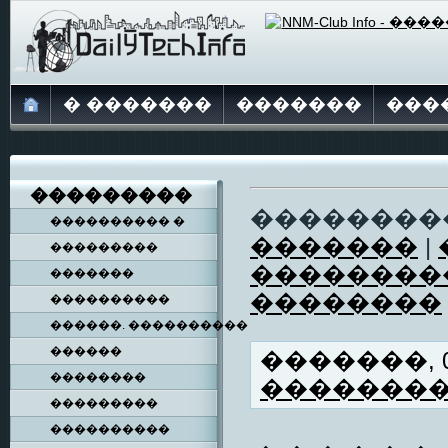
� �������
�������
���
���������
��������
���������� �
�������
|
���������
��������
�������
��������
����������
������. ����������
������
�������, 06
��������
�������
���������
����������