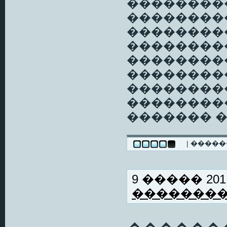
��������
���������,
���������
��������
���������
��������
��������
��������
������� 
| ����
9 ����� 2011
�������