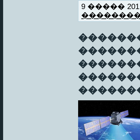
9 ����� 2011
�������
������
������
������
������
�������