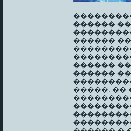
���������
������ �
��������
������ ��
��������
���������
������ �
������ ��
��������
�����. �� 
���������
��������
���������
��������
������ � 