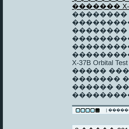
������� X-
�������� 
���������
�������� A
���������
���������
��������
X-37B Orbital
����� ���
������� 
������ ��
��������
| ����