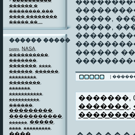
���������
»
����������
������ �
��������
�������� ���
���� ��������
�����, ��
����� �� ...
�����, ��
��������
������ �����
�����������
NASA
,
,
DARPA
������ �
����������
,
����������
�������
,
�������
,
,
����
������
,
������
,
| ����
,
���������
��������
,
,
�������
,
�����������
�������, 06
,
����������
�������
,
������
,
���������
,
�������
�����������
,
�����
,
,
������
,
,
����
���������
����
,