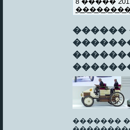
8 ����� 2011
�������
������ 
������
������
�������
������� 
��������