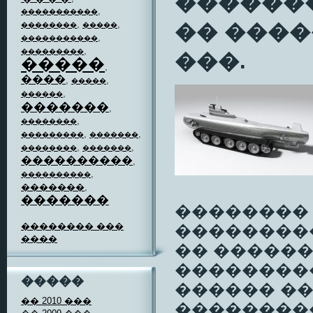
��������
,
�����������
,
,
�� ����
��������
�����
,
�����������
,
���������
���.
�����
,
����
,
,
�����
,
������
�������
,
,
��������
,
,
���������
�������
,
,
��������
�������
����������
,
,
����������
�������
,
�������
�������� 
�������� ���
���������
����
�� �����
��������
�����
������ ��
�� 2010 ���
���������