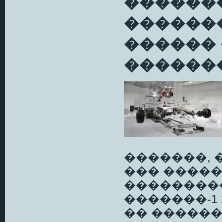
������
���������
������
�������
�������, 
��� �����
��������
�������-1
�� ��������