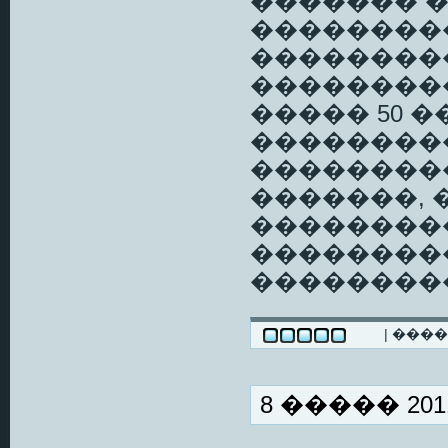
������� 
��������
��������
��������
����� 50 
��������
���������
�������, 
��������
��������
��������
| ���
8 ����� 2011