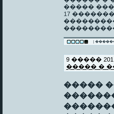
����� ��
17 ������
���������
��������
| ����
9 ����� 2011
����� � 
����� 
�������
������