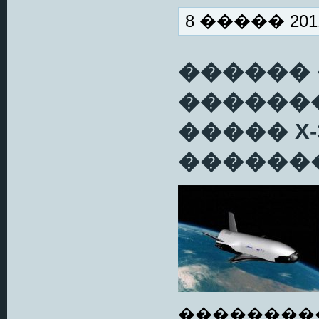
8 ����� 2011
������
������
����� X
�������
��������