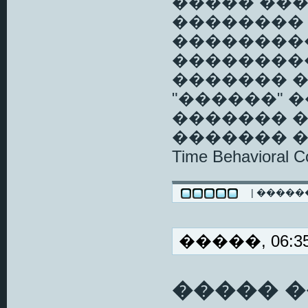
����� ���
�������� 
��������
��������
������� 
"������" 
������� 
������� ����
Time Behavioral C
| ����
�����, 06:35
����� 