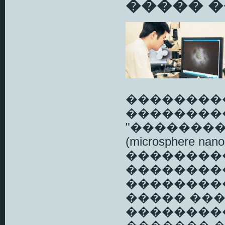
����� �
��������
��������
"�������
(microsphere 
��������
��������
��������
����� ���
��������