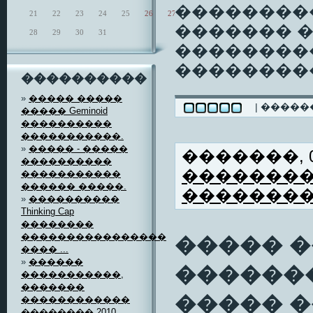
���������
21
22
23
24
25
26
27
������� 
28
29
30
31
��������
���������
����������
»
����� �����
| ����
����� Geminoid
����������
�����������.
»
����� - �����
�������, 06
����������
�������
�����������
������ �����.
�������
»
����������
Thinking Cap
��������
����������������
����� 
���� ...
»
������
������
�����������,
�������
����� �
������������
�������� 2010 ...