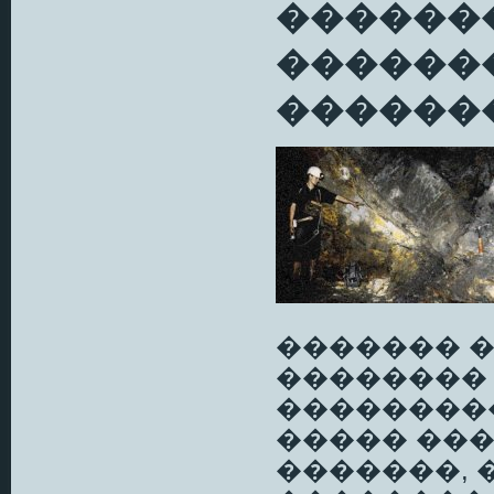
������
�������
�������
������� �
��������
���������
����� ���
�������, 