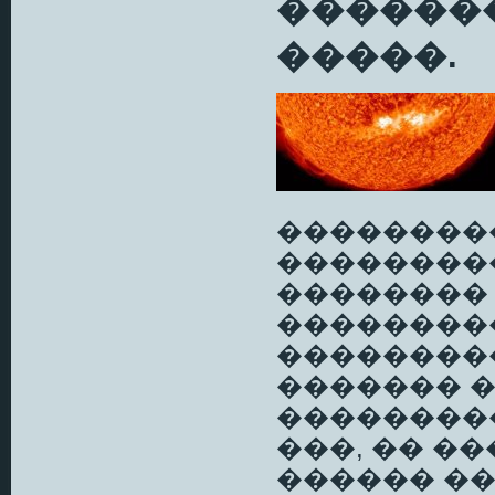
������
�����.
��������
��������
��������
��������
��������� 
������� 
����������
���, �� �
������ ��