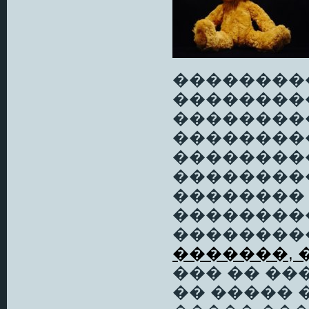
��������
��������
���������
��������
��������
���������
��������
��������
��������
�������, 
��� �� ��
�� ����� 