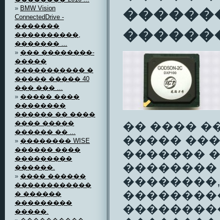
»
BMW Vision
������
ConnectedDrive -
�������
�������
����������,
������� ...
»
��� ��������-
�����
����������� �
����� ����� 40
��� ��� ...
»
����� ����
��������
������ �� ����
���� �����
�� ���� �
������ �� ...
����� ���
»
�������� WISE
������ ����
������� 
���������
��������
������.
»
���� ������
��������, �
������������
��������
� ������
���������
��������
�����.