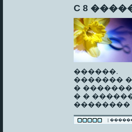
C 8 ���
������.
������� �
� ������
� � �����
��������
| ����