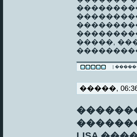
���������
��������
���������
��������
�����, ��
��������
| ����
�����, 06:36
�������
������
LISA ��