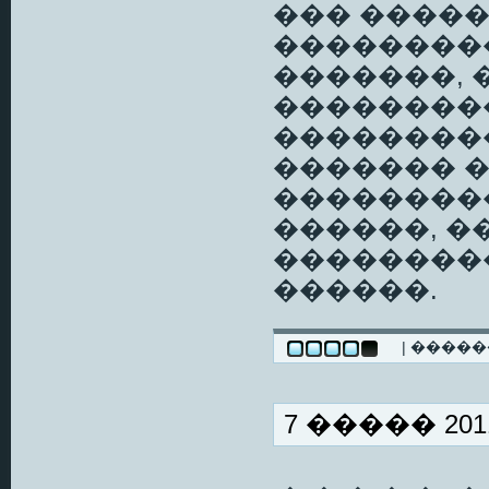
��� ����
���������
�������, 
��������
��������
������� �
��������
������, 
��������
������.
| ����
7 ����� 2011