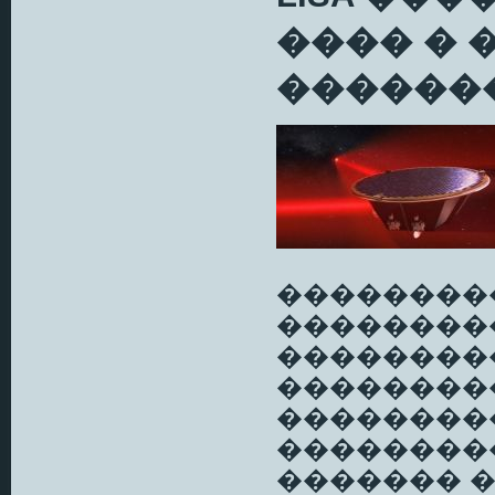
���� � 
������
��������
��������
��������
���������
��������
��������
������� 