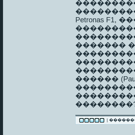
���������
����������
Petronas F1
���������
��������
������� 
���������
��������
��������
������ (Paul
���������
���������
��������?
| �����