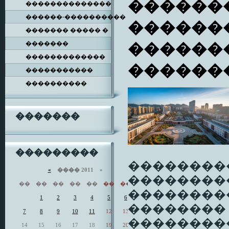
�������
��������������
������-����������
�������
������� ����� �
�������
������
�������������
������
�����������
����������
�������
���������
��������
«
���� 2011 »
��������
��
��
��
��
��
��
��
��������
1
2
3
4
5
6
��������
7
8
9
10
11
12
13
���������
14
15
16
17
18
19
20