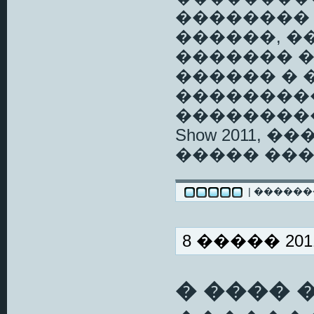
�������� � 19
������, ��
������� ��
������ � 
��������
����������
Show 2011, 
����� ��
| �����
8 ����� 2011
� ���� 