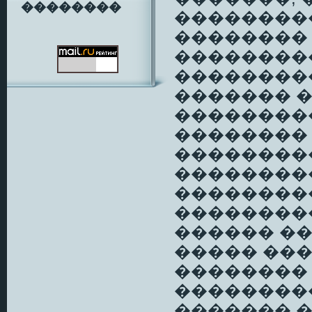
��������
��������
��������
��������
��������
������� 
���������
��������
��������
��������
��������
���������
������ ��
����� ���
��������
��������
������� 