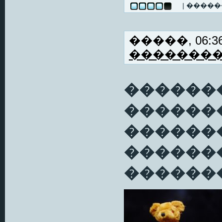
| ����
�����, 06:36
�������
�������
������
�������
������
�������