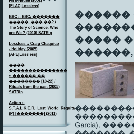
Rit's House (2002)
[FLAC|Lossless]
������
BBC :: BBC: �������
�����. ��� ��? /
�������
The Story of Science. Who
are We ? (2010) SATRip
����� 
Lossless :: Craig Chaquico
- Holiday (2005)
������,
[APE|Lossless]
����
���������������
:: ������ ��
�������� [18-22] /
Rituals from the past (2005)
SATRip
Action ::
��������
S.T.A.L.K.E.R._Lost_World_Requital
(P) [�������] (2011)
���������� �
Garcia), �
�������, 