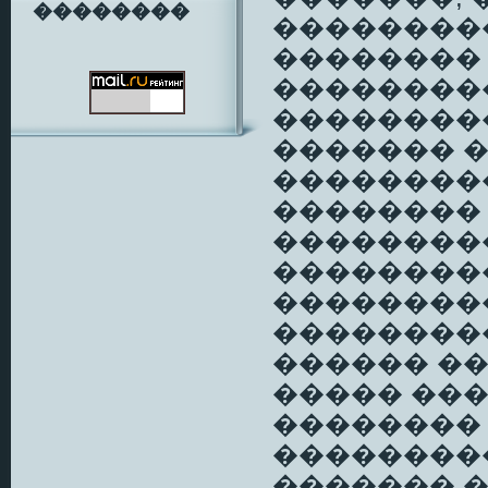
��������
��������
��������
��������
��������
������� 
���������
��������
��������
��������
��������
���������
������ ��
����� ���
��������
��������
������� 