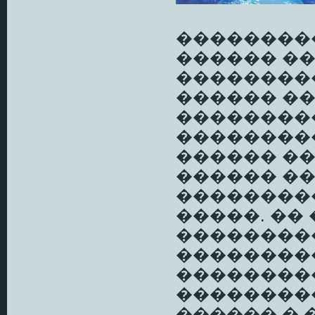
���������
������ �
��������
������ ��
��������
���������
������ �
������ ��
��������
�����. �� 
���������
��������
���������
��������
������ � 