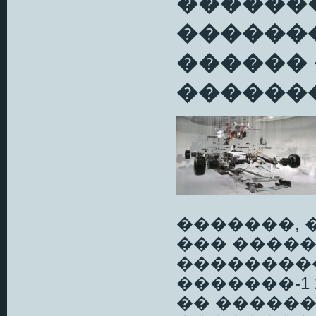
������
���������
������
�������
�������, 
��� �����
��������
�������-1
�� ��������