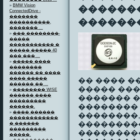
»
BMW Vision
������
ConnectedDrive -
�������
�������
����������,
������� ...
»
��� ��������-
�����
����������� �
����� ����� 40
��� ��� ...
»
����� ����
��������
������ �� ����
���� �����
�� ���� �
������ �� ...
����� ���
»
�������� WISE
������ ����
������� 
���������
��������
������.
»
���� ������
��������, �
������������
��������
� ������
���������
��������
�����.