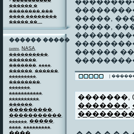
���������
»
����������
������ �
��������
�������� ���
���� ��������
�����, ��
����� �� ...
�����, ��
��������
������ �����
�����������
NASA
,
,
DARPA
������ �
����������
,
����������
�������
,
�������
,
,
����
������
,
������
,
| ����
,
���������
��������
,
,
�������
,
�����������
�������, 06
,
����������
�������
,
������
,
���������
,
�������
�����������
,
�����
,
,
������
,
,
����
���������
����
,