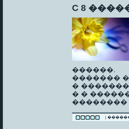
C 8 ���
������.
������� �
� ������
� � �����
��������
| ����