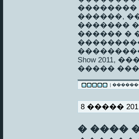
�������� � 19
������, ��
������� ��
������ � 
��������
����������
Show 2011, 
����� ��
| �����
8 ����� 2011
� ���� 