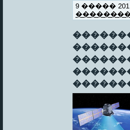
9 ����� 2011
�������
������
������
������
������
�������