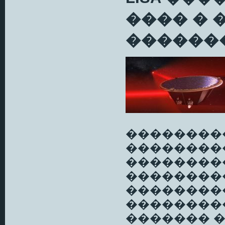
���� � 
������
��������
��������
��������
���������
��������
��������
������� 