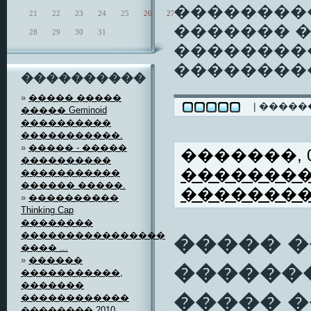
���������
21
22
23
24
25
26
27
������� 
28
29
30
31
��������
���������
����������
»
����� �����
| ����
����� Geminoid
����������
�����������.
»
����� - �����
�������, 06
����������
�������
�����������
������ �����.
�������
»
����������
Thinking Cap
��������
����������������
����� 
���� ...
»
������
������
�����������,
�������
����� �
������������
�������� 2010 ...