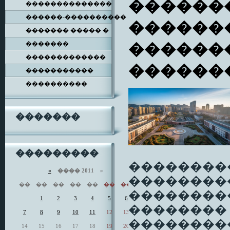
�������
��������������
������-����������
�������
������� ����� �
�������
������
�������������
������
�����������
����������
�������
���������
��������
«
���� 2011 »
��������
��
��
��
��
��
��
��
��������
1
2
3
4
5
6
��������
7
8
9
10
11
12
13
���������
14
15
16
17
18
19
20