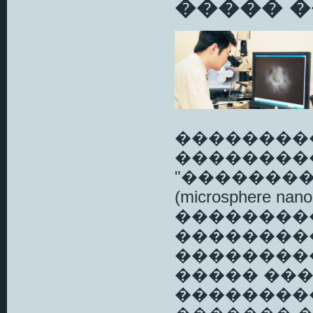
����� �
��������
��������
"�������
(microsphere 
��������
��������
��������
����� ���
��������