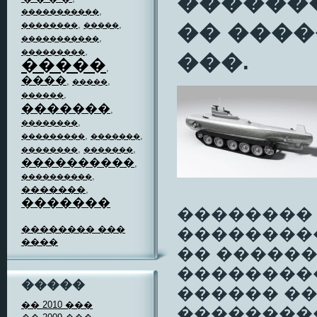
��������
,
�����������
,
,
�� ����
��������
�����
,
�����������
,
���������
���.
�����
,
����
,
,
�����
,
������
�������
,
,
��������
,
,
���������
�������
,
,
��������
�������
����������
,
,
����������
�������
,
�������
�������� 
�������� ���
���������
����
�� �����
��������
�����
������ ��
�� 2010 ���
���������