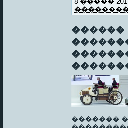
8 ����� 2011
�������
������ 
������
������
�������
������� 
��������