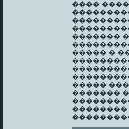
���� ����
��������
��������
��������
������� 
��������
����� � 
��������
��������
��������
����� ���
������� 
��������
��������
��������