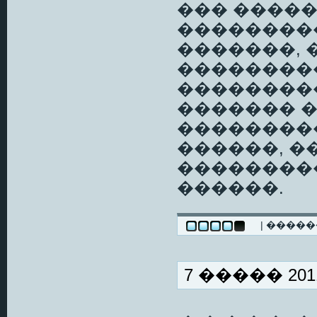
��� ����
���������
�������, 
��������
��������
������� �
��������
������, 
��������
������.
| ����
7 ����� 2011