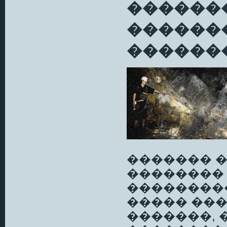
������
�������
�������
������� �
��������
���������
����� ���
�������, 