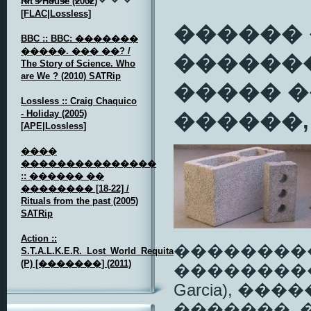
Rit's House (2002)
[FLAC|Lossless]
������
BBC :: BBC: �������
�����. ��� ��? /
�������
The Story of Science. Who
are We ? (2010) SATRip
����� 
Lossless :: Craig Chaquico
- Holiday (2005)
������,
[APE|Lossless]
����
���������������
:: ������ ��
�������� [18-22] /
Rituals from the past (2005)
SATRip
Action ::
��������
S.T.A.L.K.E.R._Lost_World_Requital
(P) [�������] (2011)
���������� �
Garcia), �
�������, 