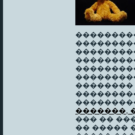
��������
��������
���������
��������
��������
���������
��������
��������
��������
�������, 
��� �� ��
�� ����� 