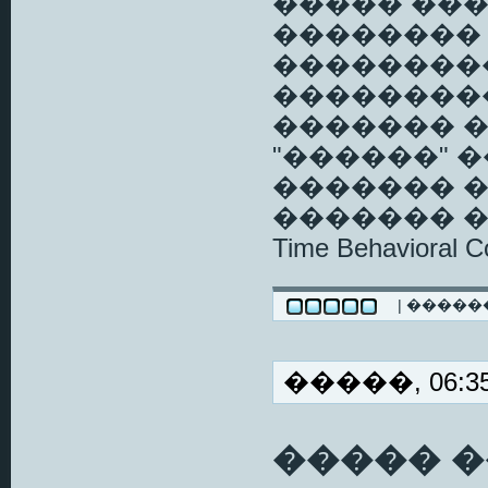
����� ���
�������� 
��������
��������
������� 
"������" 
������� 
������� ����
Time Behavioral C
| ����
�����, 06:35
����� 