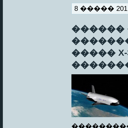
8 ����� 2011
������
������
����� X
�������
��������