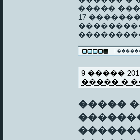
����� ��
17 ������
���������
��������
| ����
9 ����� 2011
����� � 
����� 
�������
������