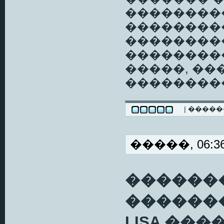
���������
��������
���������
��������
�����, ��
��������
| ����
�����, 06:36
�������
������
LISA ��