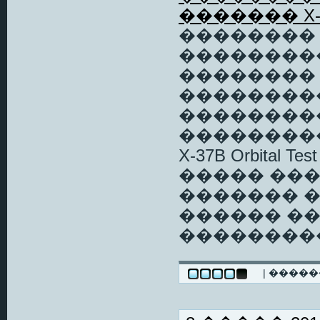
������� X-
�������� 
���������
�������� A
���������
���������
��������
X-37B Orbital
����� ���
������� 
������ ��
��������
| ����