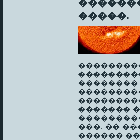
������
�����.
��������
��������
��������
��������
��������� 
������� 
����������
���, �� �
������ ��