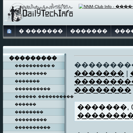
� �������
�������
���
���������
��������
���������� �
�������
|
���������
��������
�������
��������
����������
������. ����������
������
�������, 06
��������
�������
���������
����������