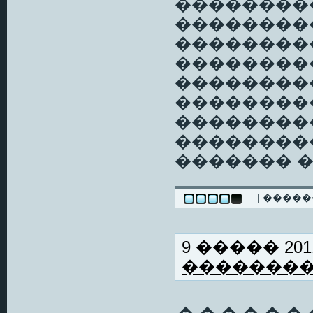
��������
���������,
���������
��������
���������
��������
��������
��������
������� 
| ����
9 ����� 2011
�������