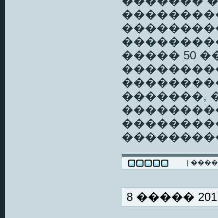
������� 
��������
��������
��������
����� 50 
��������
���������
�������, 
��������
��������
��������
| ���
8 ����� 2011