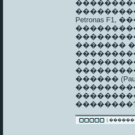
���������
����������
Petronas F1
���������
��������
������� 
���������
��������
��������
������ (Paul
���������
���������
��������?
| �����