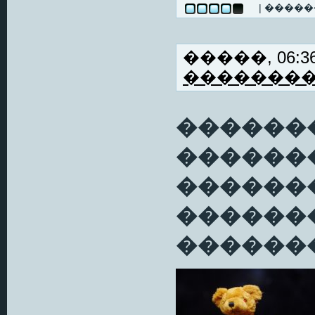
| ����
�����, 06:36
�������
�������
������
�������
������
�������